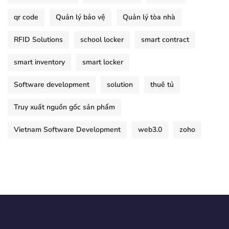
qr code
Quản lý bảo vệ
Quản lý tòa nhà
RFID Solutions
school locker
smart contract
smart inventory
smart locker
Software development
solution
thuê tủ
Truy xuất nguồn gốc sản phẩm
Vietnam Software Development
web3.0
zoho