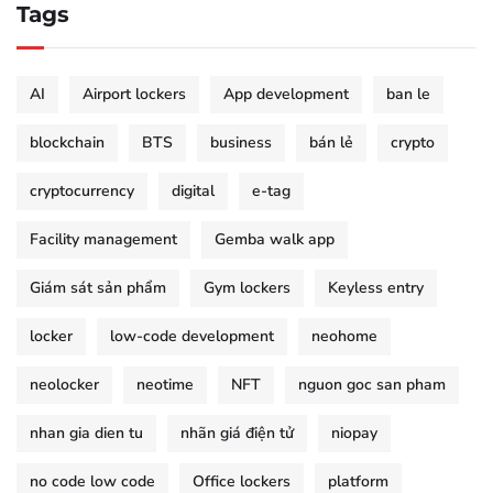
Tags
AI
Airport lockers
App development
ban le
blockchain
BTS
business
bán lẻ
crypto
cryptocurrency
digital
e-tag
Facility management
Gemba walk app
Giám sát sản phẩm
Gym lockers
Keyless entry
locker
low-code development
neohome
neolocker
neotime
NFT
nguon goc san pham
nhan gia dien tu
nhãn giá điện tử
niopay
no code low code
Office lockers
platform