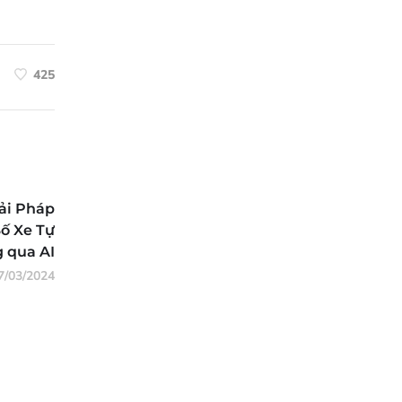
425
ải Pháp
ố Xe Tự
 qua AI
7/03/2024