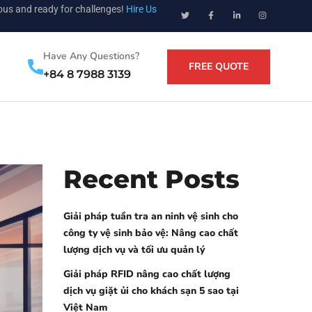
ious and ready for challenges!
Hire Us
Have Any Questions?
FREE QUOTE
+84 8 7988 3139
Recent Posts
Giải pháp tuần tra an ninh vệ sinh cho
công ty vệ sinh bảo vệ: Nâng cao chất
lượng dịch vụ và tối ưu quản lý
Giải pháp RFID nâng cao chất lượng
dịch vụ giặt ủi cho khách sạn 5 sao tại
Việt Nam