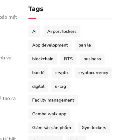
Tags
 bảo mật
AI
Airport lockers
App development
ban le
ính và
blockchain
BTS
business
bán lẻ
crypto
cryptocurrency
digital
e-tag
 tạo ra
Facility management
Gemba walk app
Giám sát sản phẩm
Gym lockers
 từ bất