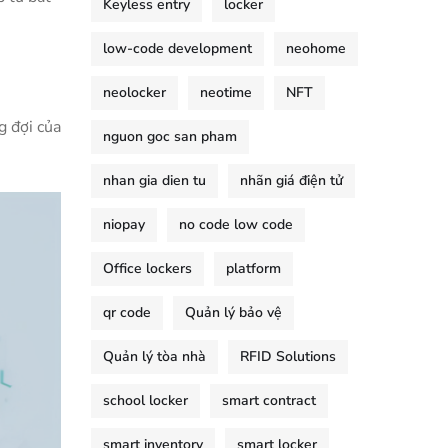
Keyless entry
locker
low-code development
neohome
neolocker
neotime
NFT
g đợi của
nguon goc san pham
nhan gia dien tu
nhãn giá điện tử
niopay
no code low code
Office lockers
platform
qr code
Quản lý bảo vệ
Quản lý tòa nhà
RFID Solutions
school locker
smart contract
smart inventory
smart locker