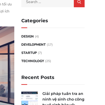
n tối ưu
ợi ích
Categories
DESIGN
(4)
DEVELOPMENT
(17)
STARTUP
(7)
TECHNOLOGY
(25)
Recent Posts
Giải pháp tuần tra an
ninh vệ sinh cho công
ty vệ sinh bảo vệ: