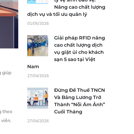
Nâng cao chất lượng
dịch vụ và tối ưu quản lý
01/05/2026
Giải pháp RFID nâng
cao chất lượng dịch
vụ giặt ủi cho khách
sạn 5 sao tại Việt
Nam
g giúp
27/04/2026
Đừng Để Thuế TNCN
Và Bảng Lương Trở
Thành “Nỗi Ám Ảnh”
g theo
Cuối Tháng
 viên.
27/04/2026